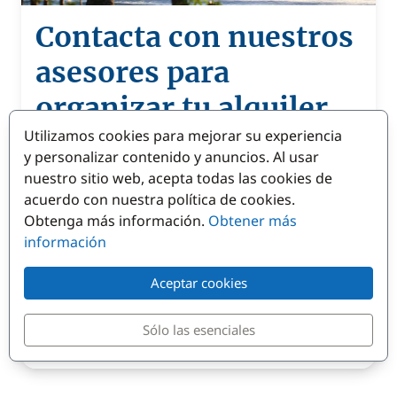
Contacta con nuestros
asesores para
organizar tu alquiler
Utilizamos cookies para mejorar su experiencia
en las Antillas
y personalizar contenido y anuncios. Al usar
nuestro sitio web, acepta todas las cookies de
Nuestro equipo de expertos está a vuestra
acuerdo con nuestra política de cookies.
disposición para organizar vuestro alquiler a
Obtenga más información.
Obtener más
medida. Tu solicitud en línea será tratada con la
información
mayor brevedad. Un asesor os contactará por
email o por teléfono. Presupuestos gratuitos y
Aceptar cookies
sin compromiso.
Sólo las esenciales
Contacta con uno de nuestros asesores