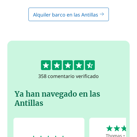
Alquiler barco en las Antillas
4.6
358 comentario verificado
Ya han navegado en las
Antillas
5
5
Thomas
•
jun 