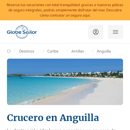
Reserva tus vacaciones con total tranquilidad: gracias a nuestras pólizas
de seguro integrales, podrás simplemente disfrutar del mar. Descubre
cómo contratar un seguro aquí.
GlobeSailor
Destinos
Caribe
Antillas
Anguilla
Crucero en Anguilla