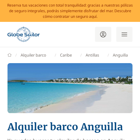
Reserva tus vacaciones con total tranquilidad: gracias a nuestras pólizas
de seguro integrales, podrás simplemente disfrutar del mar. Descubre
cómo contratar un seguro aquí.
GlobeSailor
Alquiler barco
Caribe
Antillas
Anguilla
Alquiler barco Anguilla