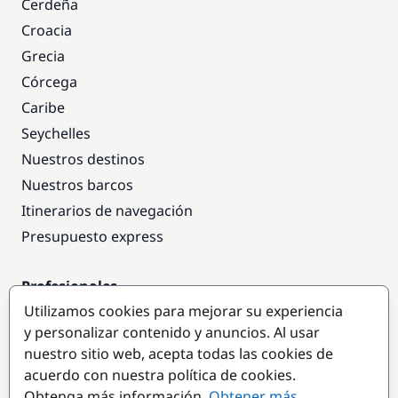
Cerdeña
Croacia
Grecia
Córcega
Caribe
Seychelles
Nuestros destinos
Nuestros barcos
Itinerarios de navegación
Presupuesto express
Profesionales
Utilizamos cookies para mejorar su experiencia
Acceso empresas
y personalizar contenido y anuncios. Al usar
Colaborar como empresa
nuestro sitio web, acepta todas las cookies de
acuerdo con nuestra política de cookies.
Destinos populares
Obtenga más información.
Obtener más