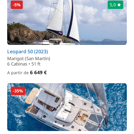
-5%
5,0
Leopard 50 (2023)
Marigot (San Martín)
6 Cabinas • 51 ft
6 649 €
A partir de
-35%