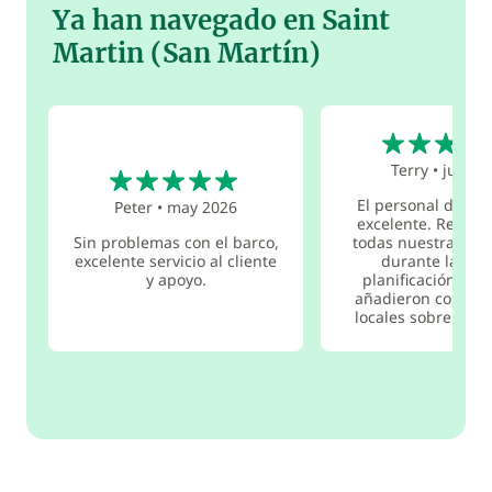
Ya han navegado en Saint
Martin (San Martín)
5
5
Terry
•
jun 20
El personal de la 
Peter
•
may 2026
excelente. Respon
Sin problemas con el barco,
todas nuestras pr
excelente servicio al cliente
durante la fas
y apoyo.
planificación y t
añadieron conoci
locales sobre l...
l