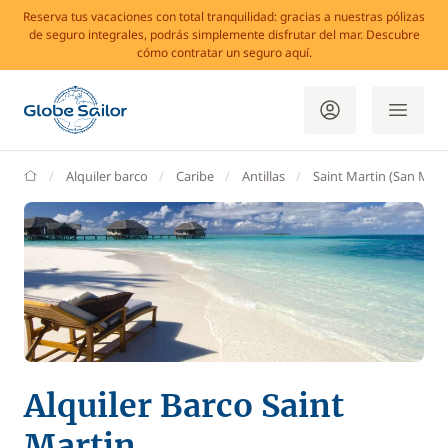
Reserva tus vacaciones con total tranquilidad: gracias a nuestras pólizas
de seguro integrales, podrás simplemente disfrutar del mar. Descubre
cómo contratar un seguro aquí.
GlobeSailor
Alquiler barco
Caribe
Antillas
Saint Martin (San Mart
Alquiler Barco Saint
Martin