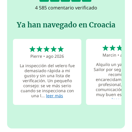
4 585 comentario verificado
Ya han navegado en Croacia
5
5
Marcin
•
ago 2
Pierre
•
ago 2026
Alquilo un yate d
La inspección del velero fue
Sailor por segunda 
demasiado rápida a mi
recomiend
gusto y sin una lista de
encarecidamente.
verificación. Un pequeño
profesional, exc
consejo: se ve más serio
comunicación. El 
cuando se inspecciona con
muy buen estado. E
una l...
leer más
leer más