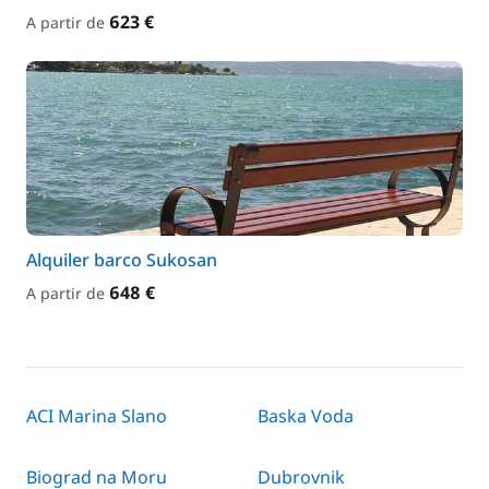
623 €
A partir de
Alquiler barco Sukosan
648 €
A partir de
ACI Marina Slano
Baska Voda
Biograd na Moru
Dubrovnik