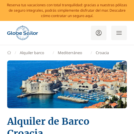
Reserva tus vacaciones con total tranquilidad: gracias a nuestras pólizas
de seguro integrales, podrás simplemente disfrutar del mar. Descubre
cómo contratar un seguro aquí.
GlobeSailor
Alquiler barco
Mediterráneo
Croacia
Alquiler de Barco
Croacia