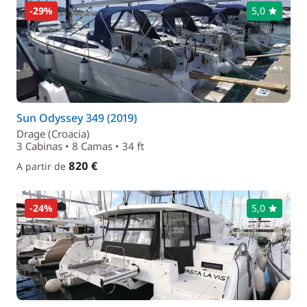
-29%
5,0
Sun Odyssey 349 (2019)
Drage (Croacia)
3 Cabinas • 8 Camas • 34 ft
820 €
A partir de
-24%
5,0