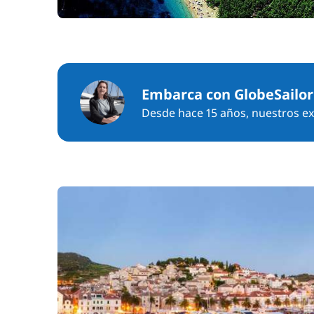
Embarca con GlobeSailor
Desde hace 15 años, nuestros exp