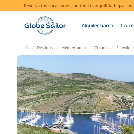
Reserva tus vacaciones con total tranquilidad: gracia
Alquiler barco
Cruce
GlobeSailor
Destinos
Mediterráneo
Croacia
Sibenik