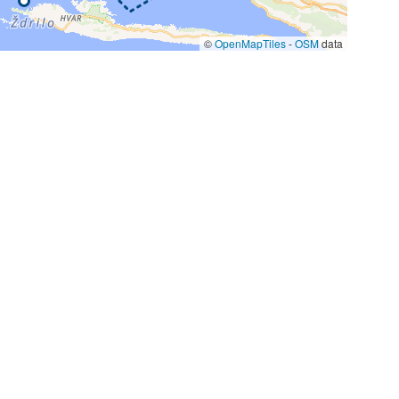
©
OpenMapTiles
-
OSM
data