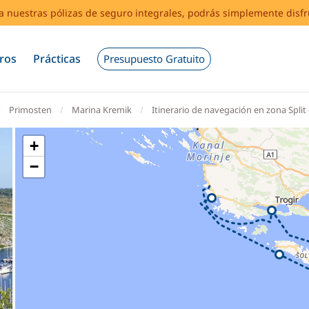
s a nuestras pólizas de seguro integrales, podrás simplemente disf
ros
Prácticas
Presupuesto Gratuito
Primosten
Marina Kremik
Itinerario de navegación en zona Spli
+
−