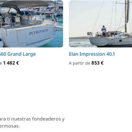
560 Grand Large
Elan Impression 40.1
1 482 €
853 €
de
A partir de
ara ti nuestras fondeaderos y
hermosas.