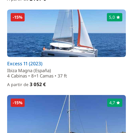
-15%
5,0
Excess 11 (2023)
Ibiza Magna (España)
4 Cabinas • 8+1 Camas • 37 ft
3 052 €
A partir de
-15%
4,7