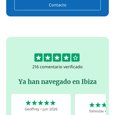
Contacto
4.3
216 comentario verificado
Ya han navegado en Ibiza
5
5
Geoffrey
•
jun 2026
Tomislav
•
jul 