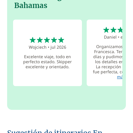
Bahamas
5
5
Daniel
•
ene 2
Organizamos el vi
Wojciech
•
jul 2026
Francesca. Teníam
Excelente viaje, todo en
días y pudimos cerr
perfecto estado. Skipper
los detalles en poc
excelente y orientado.
La recepción en el
fue perfecta, con un
más