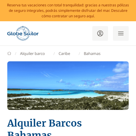
Reserva tus vacaciones con total tranquilidad: gracias a nuestras pólizas
de seguro integrales, podrás simplemente disfrutar del mar. Descubre
cómo contratar un seguro aquí.
GlobeSailor
Alquiler barco
Caribe
Bahamas
Alquiler Barcos
Bahamas