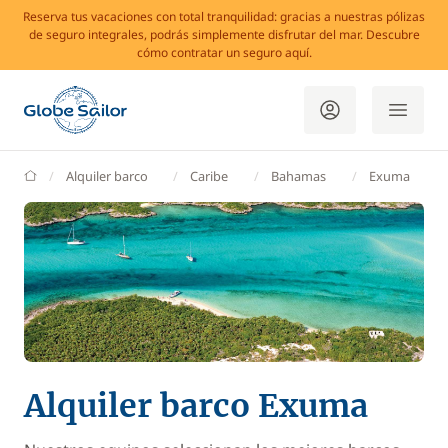
Reserva tus vacaciones con total tranquilidad: gracias a nuestras pólizas
de seguro integrales, podrás simplemente disfrutar del mar. Descubre
cómo contratar un seguro aquí.
GlobeSailor
Alquiler barco
Caribe
Bahamas
Exuma
Alquiler barco Exuma