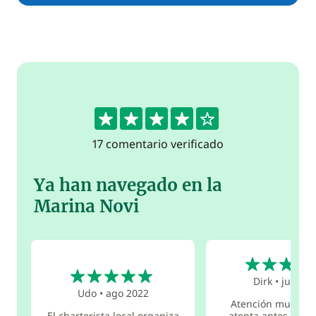
4.3
17 comentario verificado
Ya han navegado en la
Marina Novi
5
5
Dirk
•
jun 20
Udo
•
ago 2022
Atención muy serv
El charterista local organiza
atenta antes y dur