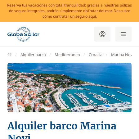
Reserva tus vacaciones con total tranquilidad: gracias a nuestras pólizas
de seguro integrales, podrás simplemente disfrutar del mar. Descubre
cómo contratar un seguro aquí.
GlobeSailor
Alquiler barco
Mediterráneo
Croacia
Marina Novi
Alquiler barco Marina
Novi