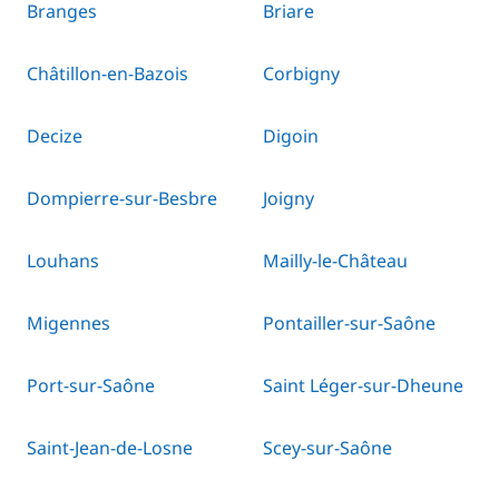
Branges
Briare
Châtillon-en-Bazois
Corbigny
Decize
Digoin
Dompierre-sur-Besbre
Joigny
Louhans
Mailly-le-Château
Migennes
Pontailler-sur-Saône
Port-sur-Saône
Saint Léger-sur-Dheune
Saint-Jean-de-Losne
Scey-sur-Saône