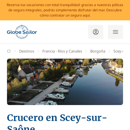
Reserva tus vacaciones con total tranquilidad: gracias a nuestras pólizas
de seguro integrales, podrás simplemente disfrutar del mar. Descubre
cómo contratar un seguro aquí.
GlobeSailor
Destinos
Francia - Ríos y Canales
Borgoña
Scey-sur
Crucero en Scey-sur-
Saône