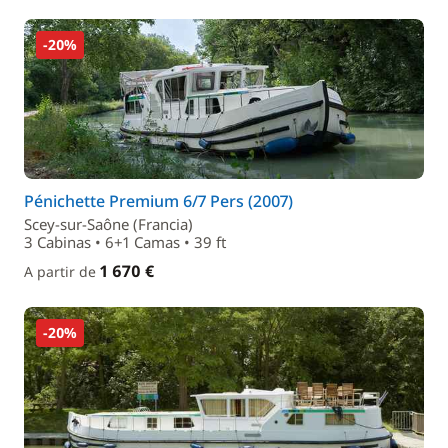
-20%
Pénichette Premium 6/7 Pers (2007)
Scey-sur-Saône (Francia)
3 Cabinas • 6+1 Camas • 39 ft
1 670 €
A partir de
-20%