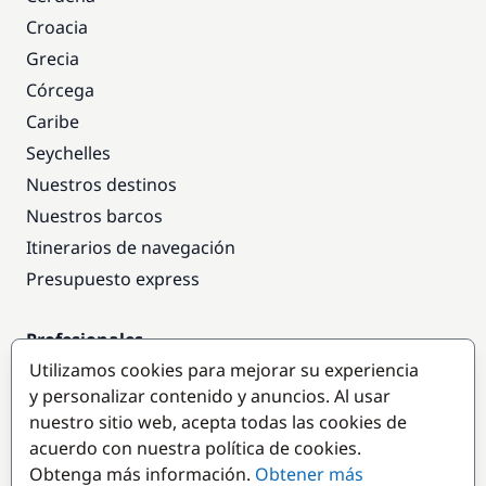
Croacia
Grecia
Córcega
Caribe
Seychelles
Nuestros destinos
Nuestros barcos
Itinerarios de navegación
Presupuesto express
Profesionales
Utilizamos cookies para mejorar su experiencia
Acceso empresas
y personalizar contenido y anuncios. Al usar
Colaborar como empresa
nuestro sitio web, acepta todas las cookies de
acuerdo con nuestra política de cookies.
Destinos populares
Obtenga más información.
Obtener más