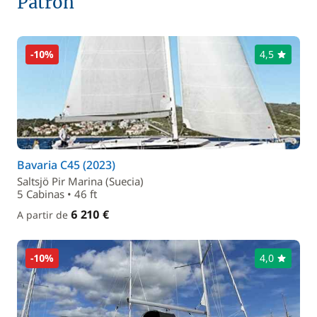
Patrón
-10%
4,5
Bavaria C45 (2023)
Saltsjö Pir Marina (Suecia)
5 Cabinas • 46 ft
6 210 €
A partir de
-10%
4,0