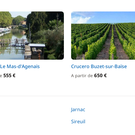
 Le Mas-d'Agenais
Crucero Buzet-sur-Baïse
555 €
650 €
de
A partir de
Jarnac
Sireuil