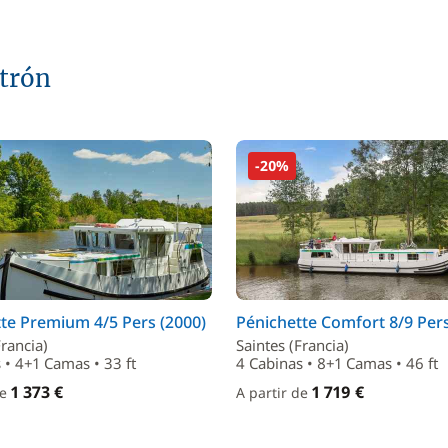
atrón
-20%
te Premium 4/5 Pers (2000)
Pénichette Comfort 8/9 Pers
Francia)
Saintes (Francia)
 • 4+1 Camas • 33 ft
4 Cabinas • 8+1 Camas • 46 ft
1 373 €
1 719 €
de
A partir de