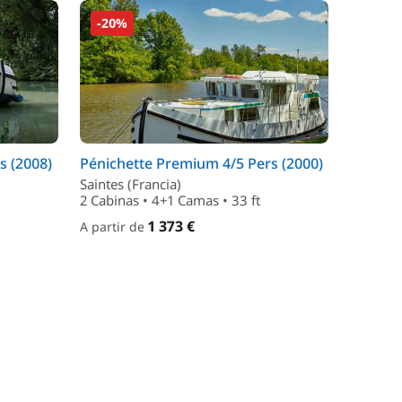
-20%
s (2008)
Pénichette Premium 4/5 Pers (2000)
Saintes (Francia)
2 Cabinas • 4+1 Camas • 33 ft
1 373 €
A partir de