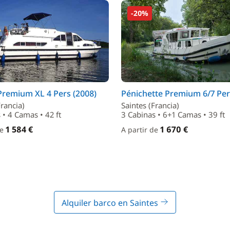
-20%
Premium XL 4 Pers (2008)
Pénichette Premium 6/7 Per
Francia)
Saintes (Francia)
 • 4 Camas • 42 ft
3 Cabinas • 6+1 Camas • 39 ft
1 584 €
1 670 €
de
A partir de
Alquiler barco en Saintes