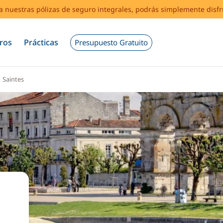
s a nuestras pólizas de seguro integrales, podrás simplemente disf
ros
Prácticas
Presupuesto Gratuito
Saintes