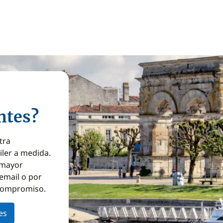
ntes?
tra
iler a medida.
a mayor
email o por
 compromiso.
es