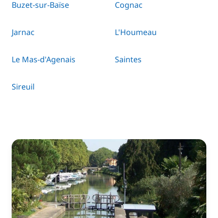
Buzet-sur-Baïse
Cognac
Jarnac
L'Houmeau
Le Mas-d'Agenais
Saintes
Sireuil