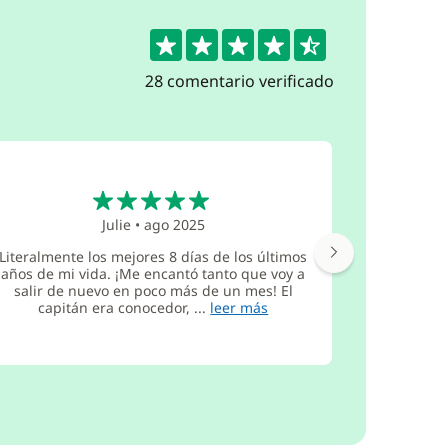
4.6
28 comentario verificado
5
Julie
•
ago 2025
Tuvimos
Literalmente los mejores 8 días de los últimos
increíbl
años de mi vida. ¡Me encantó tanto que voy a
patrón. 
salir de nuevo en poco más de un mes! El
otro barc
capitán era conocedor, ...
leer más