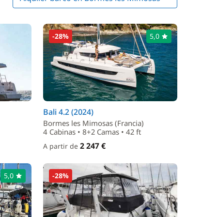
-28%
5,0
Bali 4.2 (2024)
Bormes les Mimosas (Francia)
4 Cabinas • 8+2 Camas • 42 ft
2 247 €
A partir de
5,0
-28%