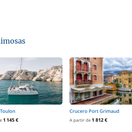
Mimosas
 Toulon
Crucero Port Grimaud
1 145 €
1 812 €
de
A partir de