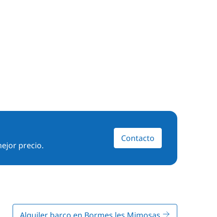
Contacto
ejor precio.
Alquiler barco en Bormes les Mimosas