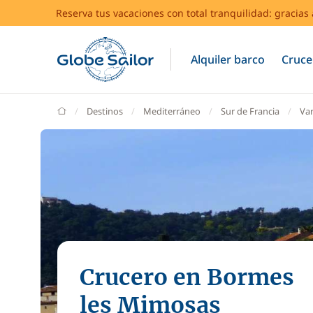
Reserva tus vacaciones con total tranquilidad: gracia
Alquiler barco
Cruce
GlobeSailor
Destinos
Mediterráneo
Sur de Francia
Va
Crucero en Bormes
les Mimosas