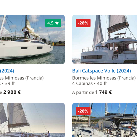
4,5
-28%
(2024)
Bali Catspace Voile (2024)
es Mimosas (Francia)
Bormes les Mimosas (Francia)
 • 39 ft
4 Cabinas • 40 ft
2 900 €
1 749 €
de
A partir de
-28%