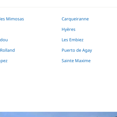
les Mimosas
Carqueiranne
Hyères
ndou
Les Embiez
 Rolland
Puerto de Agay
opez
Sainte Maxime