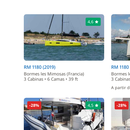
4,6
RM 1180 (2019)
RM 1180 
Bormes les Mimosas (Francia)
Bormes l
3 Cabinas • 6 Camas • 39 ft
3 Cabinas
A partir 
-28%
4,5
-28%