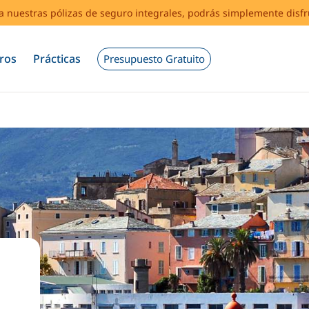
s a nuestras pólizas de seguro integrales, podrás simplemente disf
ros
Prácticas
Presupuesto Gratuito