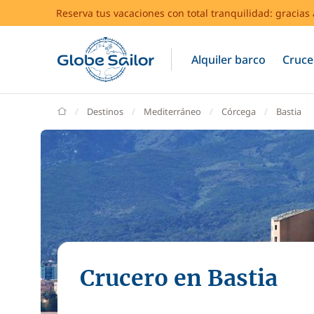
Reserva tus vacaciones con total tranquilidad: gracia
Alquiler barco
Cruce
GlobeSailor
Destinos
Mediterráneo
Córcega
Bastia
Crucero en Bastia