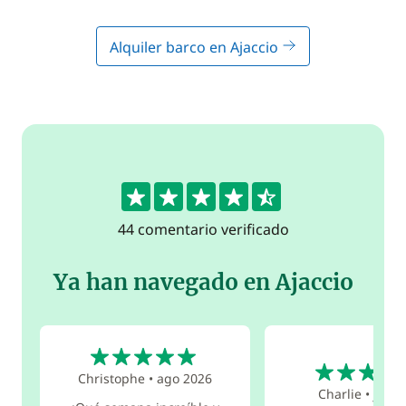
Alquiler barco en Ajaccio
4.5
44 comentario verificado
Ya han navegado en Ajaccio
5
5
Christophe
•
ago 2026
Charlie
•
jul 2