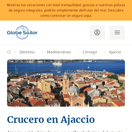
Reserva tus vacaciones con total tranquilidad: gracias a nuestras pólizas
de seguro integrales, podrás simplemente disfrutar del mar. Descubre
cómo contratar un seguro aquí.
GlobeSailor
Destinos
Mediterráneo
Córcega
Ajaccio
Crucero en Ajaccio