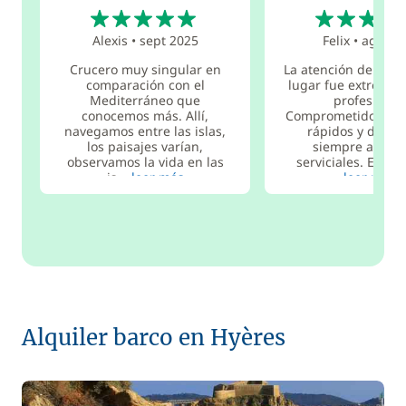
5
5
Alexis
•
sept 2025
Felix
•
ago 20
Crucero muy singular en
La atención del equ
comparación con el
lugar fue extrema
Mediterráneo que
profesional
conocemos más. Allí,
Comprometidos, con
navegamos entre las islas,
rápidos y dedic
los paisajes varían,
siempre amabl
observamos la vida en las
serviciales. El barc
is...
leer más
leer más
Alquiler barco en Hyères