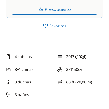
Presupuesto
Favoritos
4 cabinas
2017 (
2024
)
año
8+1 camas
2x1150cv
motorización
3 duchas
68 ft (20,80 m)
eslora
3 baños