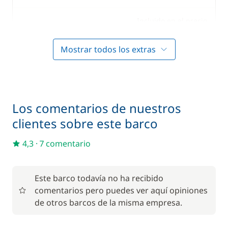
Incluido en el precio
Limpieza final
—
Mostrar todos los extras
Incluido en el precio
Patrón (comidas no incluidas)
—
Incluido en el precio
Ropa de cama
—
Los comentarios de nuestros
clientes sobre este barco
Incluido en el precio
Wifi
—
4,3
·
7 comentario
Este barco todavía no ha recibido
comentarios pero puedes ver aquí opiniones
de otros barcos de la misma empresa.