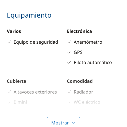
Equipamiento
Varios
Electrónica
Equipo de seguridad
Anemómetro
GPS
Piloto automático
Cubierta
Comodidad
Altavoces exteriores
Radiador
Bimini
WC eléctrico
Ducha de cubierta
Hélice de proa
Mostrar