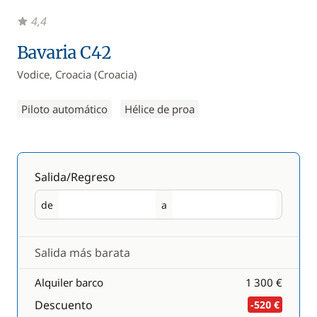
4,4
Bavaria C42
Vodice, Croacia (Croacia)
Piloto automático
Hélice de proa
Salida/Regreso
de
a
Salida
Regreso
Salida más barata
Alquiler barco
1 300 €
Descuento
-520 €