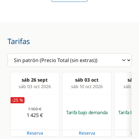
Mesa de bañera
Molinete eléctrico
ancla
Sprayhood
Tarifas
Cocina
Estufa horno de gas
Frigorífico
sáb 26 sept
sáb 03 oct
sáb 1
sáb 03 oct 2026
sáb 10 oct 2026
sáb 17 
Microondas
-25 %
1 900 €
Tarifa bajo demanda
Tarifa ba
1 425 €
Reserva
Reserva
Res