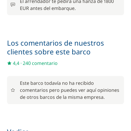
—
El arrendador te pedirá una fianza de 1800
EUR antes del embarque.
En opción
Animales de compañía
200,00 €
Los comentarios de nuestros
clientes sobre este barco
100,00 €
Paddle
/ semana
4,4
·
240 comentario
Seguro de Franquicia
215,00 €
Este barco todavía no ha recibido
comentarios pero puedes ver aquí opiniones
de otros barcos de la misma empresa.