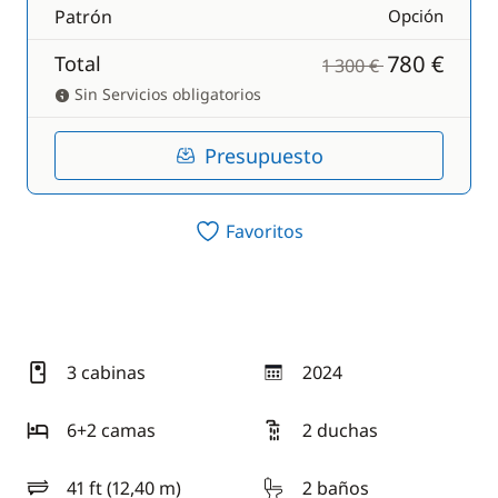
Patrón
Opción
780 €
Total
1 300 €
Sin Servicios obligatorios
Presupuesto
Favoritos
3 cabinas
2024
año
6+2 camas
2 duchas
41 ft (12,40 m)
2 baños
eslora