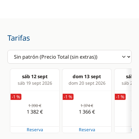
Radio VHF
Sonda
Comodidad
Cocina
Tarifas
Agua caliente
Estufa horno de gas
Frigorífico
sáb 12 sept
dom 13 sept
sáb 1
sáb 19 sept 2026
dom 20 sept 2026
sáb 26 s
-1 %
-1 %
-1 %
1 390 €
1 374 €
1 2
1 382 €
1 366 €
1 2
Reserva
Reserva
Res