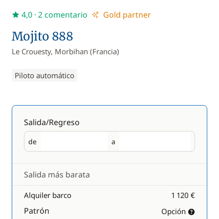
4,0
· 2 comentario
Gold partner
Mojito 888
Le Crouesty, Morbihan (Francia)
Piloto automático
Salida/Regreso
de
a
Salida
Regreso
Salida más barata
Alquiler barco
1 120 €
Patrón
Opción