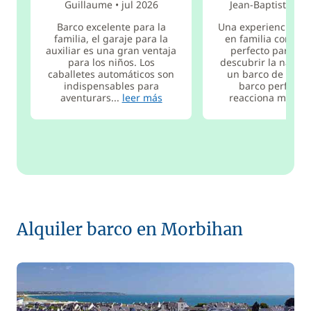
Guillaume
•
jul 2026
Jean-Baptiste
•
ju
Barco excelente para la
Una experiencia mu
familia, el garaje para la
en familia con un
auxiliar es una gran ventaja
perfecto para ha
para los niños. Los
descubrir la naveg
caballetes automáticos son
un barco de alqui
indispensables para
barco perfecto
aventurars...
leer más
reacciona m...
le
Alquiler barco en Morbihan