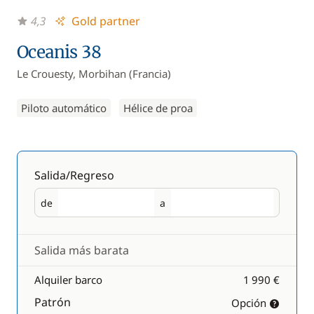
4,3
Gold partner
Oceanis 38
Le Crouesty, Morbihan (Francia)
Piloto automático
Hélice de proa
Salida/Regreso
de
a
Salida
Regreso
Salida más barata
Alquiler barco
1 990 €
Patrón
Opción