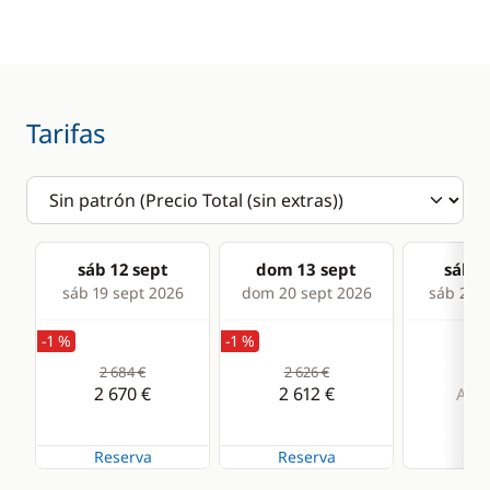
Escalera de baño
Radiador
Hélice de proa
Mesa de bañera
Tarifas
Cocina
Estufa horno de gas
Frigorífico
sáb 12 sept
dom 13 sept
sáb 1
sáb 19 sept 2026
dom 20 sept 2026
sáb 26 s
-1 %
-1 %
2 684 €
2 626 €
2 670 €
2 612 €
Alqu
Reserva
Reserva