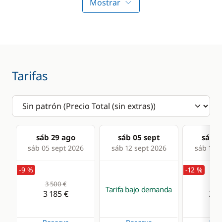
Profundímetro
Molinete eléctrico
Mostrar
ancla
Radio VHF
Sprayhood
Sonda
Winch eléctrico
Tarifas
Comodidad
Cocina
Agua caliente
Estufa horno de gas
Plataforma de baño
Frigorífico
sáb 29 ago
sáb 05 sept
sáb 1
sáb 05 sept 2026
sáb 12 sept 2026
sáb 19 s
-9 %
-12 %
3 500 €
2 9
Tarifa bajo demanda
3 185 €
2 5