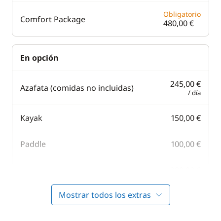
Obligatorio
Comfort Package
480,00 €
En opción
245,00 €
Azafata (comidas no incluidas)
/ día
Kayak
150,00 €
Paddle
100,00 €
280,00 €
Seabob / Scooter Acuático
/ día
Mostrar todos los extras
500,00 €
Tabla surf eléctrica
/ día