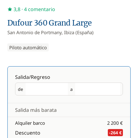
3,8
· 4 comentario
Dufour 360 Grand Large
San Antonio de Portmany, Ibiza (España)
Piloto automático
Salida/Regreso
de
a
Salida
Regreso
Salida más barata
Alquiler barco
2 200 €
Descuento
-264 €