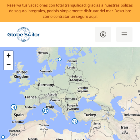
Reserva tus vacaciones con total tranquilidad: gracias a nuestras pólizas
de seguro integrales, podrás simplemente disfrutar del mar. Descubre
cómo contratar un seguro aquí.
+
−
4
47
15