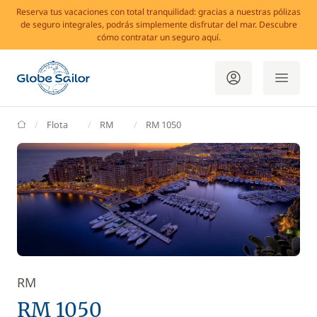
Reserva tus vacaciones con total tranquilidad: gracias a nuestras pólizas
de seguro integrales, podrás simplemente disfrutar del mar. Descubre
cómo contratar un seguro aquí.
GlobeSailor
Flota
RM
RM 1050
RM
RM 1050