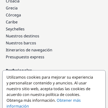
Croacia
Grecia
Córcega
Caribe
Seychelles
Nuestros destinos
Nuestros barcos
Itinerarios de navegación
Presupuesto express
Profesionales
Utilizamos cookies para mejorar su experiencia
Acceso empresas
y personalizar contenido y anuncios. Al usar
Colaborar como empresa
nuestro sitio web, acepta todas las cookies de
acuerdo con nuestra política de cookies.
Destinos populares
Obtenga más información.
Obtener más
información