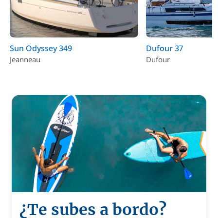
Sun Odyssey 349
Dufour 37
Jeanneau
Dufour
¿Te subes a bordo?