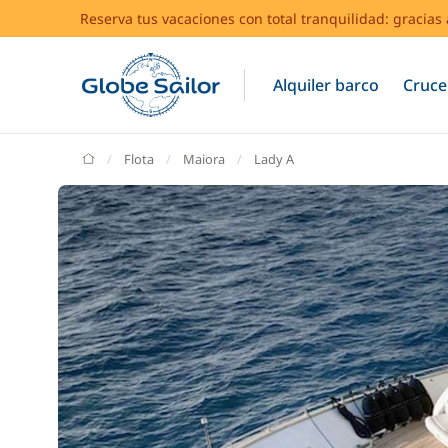
Reserva tus vacaciones con total tranquilidad: gracia
Alquiler barco
Cruce
GlobeSailor
Flota
Maiora
Lady A