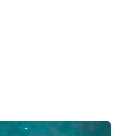
rretti 880
Pershing 90
retti
Pershing