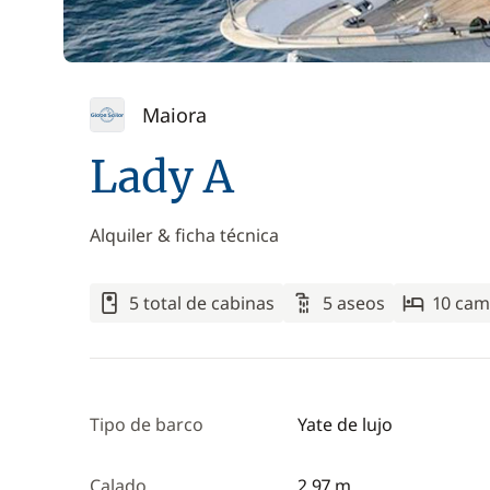
Maiora
Lady A
Alquiler & ficha técnica
5 total de cabinas
5 aseos
10 cam
Tipo de barco
Yate de lujo
Calado
2,97 m