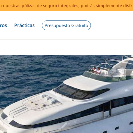
s a nuestras pólizas de seguro integrales, podrás simplemente disf
ros
Prácticas
Presupuesto Gratuito