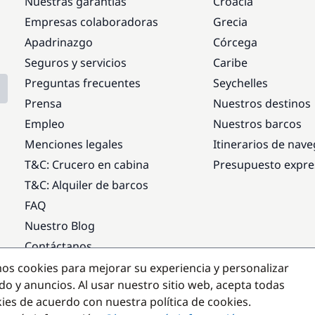
Nuestras garantías
Croacia
Empresas colaboradoras
Grecia
Apadrinazgo
Córcega
Seguros y servicios
Caribe
Preguntas frecuentes
Seychelles
Prensa
Nuestros destinos
Empleo
Nuestros barcos
Menciones legales
Itinerarios de nav
T&C: Crucero en cabina
Presupuesto expre
T&C: Alquiler de barcos
FAQ
Nuestro Blog
Contáctanos
mos cookies para mejorar su experiencia y personalizar
Destinos populares
do y anuncios. Al usar nuestro sitio web, acepta todas
kies de acuerdo con nuestra política de cookies.