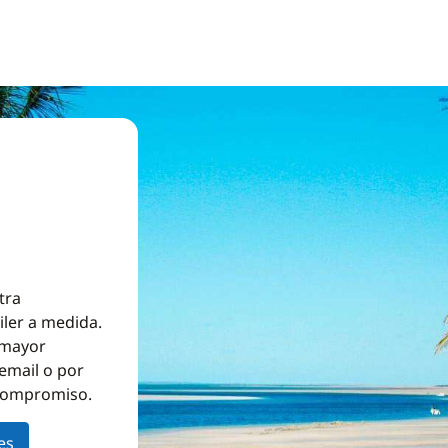
tra
iler a medida.
a mayor
email o por
 compromiso.
es