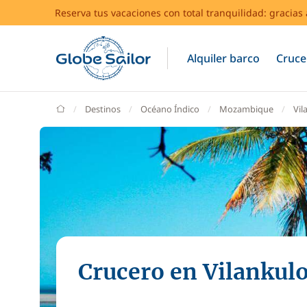
Reserva tus vacaciones con total tranquilidad: gracia
Alquiler barco
Cruce
GlobeSailor
Destinos
Océano Índico
Mozambique
Vil
Crucero en Vilankul