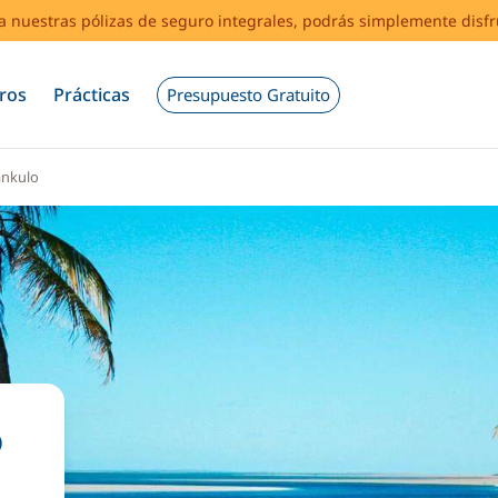
s a nuestras pólizas de seguro integrales, podrás simplemente disf
ros
Prácticas
Presupuesto Gratuito
ankulo
o