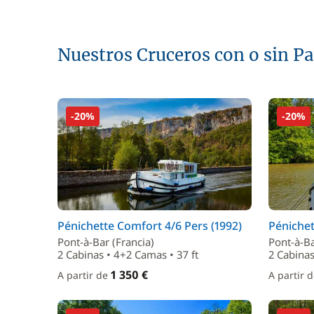
Nuestros Cruceros con o sin P
-20%
-20%
Pénichette Comfort 4/6 Pers (1992)
Pénichet
Pont-à-Bar (Francia)
Pont-à-Ba
2 Cabinas • 4+2 Camas • 37 ft
2 Cabinas
1 350 €
A partir de
A partir 