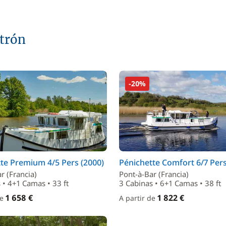
atrón
-20%
te Premium 4/5 Pers (2000)
Pénichette Comfort 6/7 Pers
r (Francia)
Pont-à-Bar (Francia)
 • 4+1 Camas • 33 ft
3 Cabinas • 6+1 Camas • 38 ft
1 658 €
1 822 €
de
A partir de