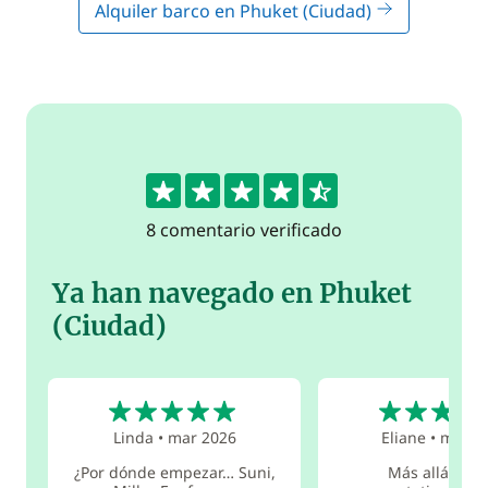
Alquiler barco en Phuket (Ciudad)
4.6
8 comentario verificado
Ya han navegado en Phuket
(Ciudad)
5
5
Linda
•
mar 2026
Eliane
•
mar 2
¿Por dónde empezar… Suni,
Más allá de m