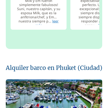
Milk y Em fueron
expectativas. To
simplemente fabulosos!
perfecto. Un eq
Suni, nuestro capitán, y su
excepcional: el ca
esposa Milk, que es la
siempre discreto
anfitriona/chef, y Em…
siempre disponibl
nuestra siempre p...
leer
responder a nue
más
pregu...
leer 
Alquiler barco en Phuket (Ciudad)