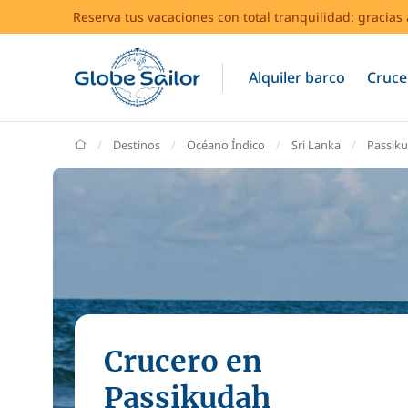
Reserva tus vacaciones con total tranquilidad: gracia
Alquiler barco
Cruce
GlobeSailor
Destinos
Océano Índico
Sri Lanka
Passik
Crucero en
Passikudah