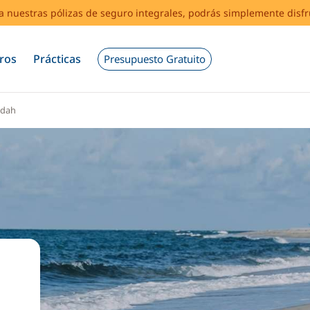
s a nuestras pólizas de seguro integrales, podrás simplemente disf
ros
Prácticas
Presupuesto Gratuito
udah