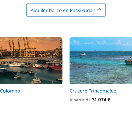
Alquiler barco en Passikudah
 Colombo
Crucero Trincomalee
31 074 €
A partir de