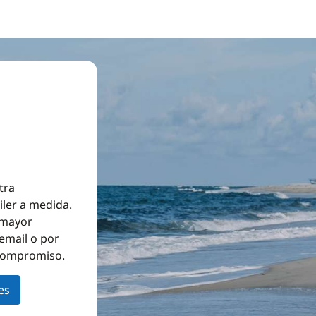
tra
iler a medida.
a mayor
email o por
 compromiso.
es