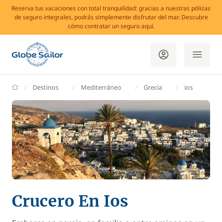
Reserva tus vacaciones con total tranquilidad: gracias a nuestras pólizas
de seguro integrales, podrás simplemente disfrutar del mar. Descubre
cómo contratar un seguro aquí.
GlobeSailor
Destinos
Mediterráneo
Grecia
ios
Crucero En Ios