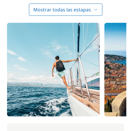
retomar el ritmo y disfrutar de la sensación de
deslizamiento. Para el almuerzo, harán una parada
Mostrar todas las estapas
en la isla de Solta. Luego fondearán en una de las
tres marinas de Milna. Este pintoresco pueblo está
protegido en una bahía, muy apreciada por los
navegantes. Los restaurantes situados en los
muelles les permitirán degustar platos locales. Al
pasear, podrán admirar la iglesia de Nuestra Señora
de la Anunciación, construida en 1783.
DÍA 3 : Milna - Jelsa (Hvar)
( aproximadamente 20
millas)
Esta mañana, partirán a descubrir Hvar, una de las
islas más bellas de Croacia. El barco principal les
propondrá una escala en Jelsa, un pequeño y
pintoresco pueblo. Descubrirán una iglesia de estilo
barroco, San Juan, construida en el siglo XV, la iglesia
de la Asunción de la Virgen María y algunas
encantadoras plazas donde es agradable pasear.