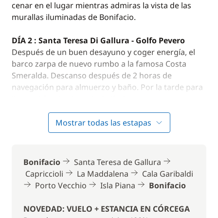
cenar en el lugar mientras admiras la vista de las
murallas iluminadas de Bonifacio.
DÍA 2 : Santa Teresa Di Gallura - Golfo Pevero
Después de un buen desayuno y coger energía, el
barco zarpa de nuevo rumbo a la famosa Costa
Smeralda. Descanso después de 2 horas de
navegación para almuerzo y baño. Por la tarde para
llegar al fondeadero de Golfo Pevero y sus aguas
turquesas para pasar allí la noche.
Mostrar todas las estapas
DÍA 3 : Golfo Pevero - Capriccioli
Esta mañana, amarras para ir a Capriccioli, un
magnífico balneario con una playa de arena blanca y
Bonifacio
Santa Teresa de Gallura
aguas claras. Te detienes en el camino para
Capriccioli
La Maddalena
Cala Garibaldi
almorzar y nadar. Aquí encontrarás el escenario
Porto Vecchio
Isla Piana
Bonifacio
perfecto para realizar deportes como el paddle surf.
¿Por qué no aprovechar la oportunidad para
NOVEDAD: VUELO + ESTANCIA EN CÓRCEGA
disfrutar en el agua? Noche fondeados.