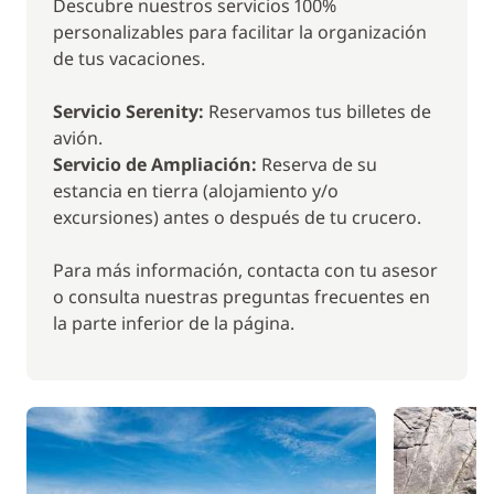
Descubre nuestros servicios 100%
personalizables para facilitar la organización
DÍA 4 : Capriccioli - La Maddalena
de tus vacaciones.
Hoy, el capitán te lleva a la isla de La Maddalena, la
isla principal del archipiélago del mismo nombre.
Servicio Serenity:
Reservamos tus billetes de
Llegas después de 4 a 5 horas de navegación a esta
avión.
isla, un imprescindible en tu viaje. Sal a explorar esta
Servicio de Ampliación:
Reserva de su
hermosa y colorida ciudad con calles estrechas y
estancia en tierra (alojamiento y/o
muchas tiendas. Disfruta de una deliciosa comida
excursiones) antes o después de tu crucero.
italiana en uno de los restaurantes locales.
Para más información, contacta con tu asesor
DÍA 5 : La Maddalena - Cala Garibaldi
o consulta nuestras preguntas frecuentes en
Tu crucero continúa hacia Cala Garibaldi después de
la parte inferior de la página.
una navegación matinal de unas 3 horas. Este
fondeadero de la isla de Caprera es conocido por la
belleza de su playa de arena fina, sus aguas
transparentes y sus pequeñas piscinas naturales
formadas entre las rocas. ¡Un auténtico balneario
natural! Solo se puede acceder a este lugar, poco