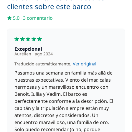
enclave mágico que es Piana, una reserva natural en
clientes sobre este barco
las Islas Lavezzi, accesible a pie durante la marea
baja. Relájate en esta isla rodeada de aguas
5,0
·
3 comentario
turquesas.
5
DÍA 8 : Bonifacio
Es el momento de decir adiós. Comprueba que llevas
Excepcional
contigo todas tus pertenencias. Desembarca
Aurélien
ago 2024
después del desayuno alrededor de las 10 am.
Ver original
Traducido automáticamente.
Pasamos una semana en familia más allá de
Nota:
nuestras expectativas. Viento del mar, calas
El programa presentado anteriormente se
hermosas y un maravilloso encuentro con
presente como orientativo y puede modificarse
Benoit, Iuliia y Vadim. El barco es
según las condiciones climáticas.
perfectamente conforme a la descripción. El
El itinerario se puede discutir con el patrón
capitán y la tripulación siempre están muy
según tus preferencias. Sin embargo, el patrón
atentos, discretos y considerados. Un
sigue siendo el único que toma las decisiones
encuentro maravilloso, una familia de oro.
del programa para garantizar la seguridad y el
Solo puedo recomendar (o no, porque
buen funcionamiento del crucero.