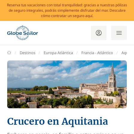
Reserva tus vacaciones con total tranquilidad: gracias a nuestras pólizas
de seguro integrales, podrás simplemente disfrutar del mar. Descubre
cómo contratar un seguro aquí.
GlobeSailor
Destinos
Europa Atlántica
Francia - Atlántico
Aquita
Crucero en Aquitania