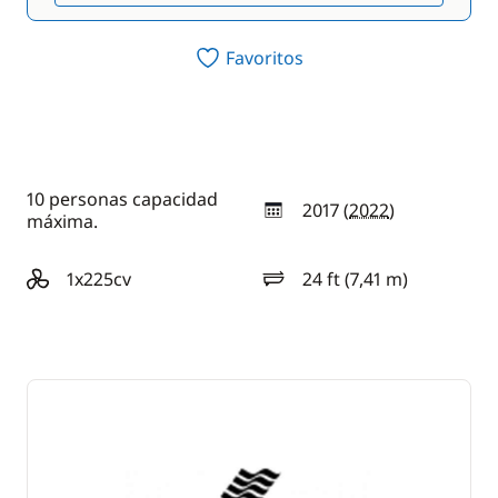
Favoritos
10 personas capacidad
2017 (
2022
)
año
máxima.
1x225cv
24 ft (7,41 m)
motorización
eslora