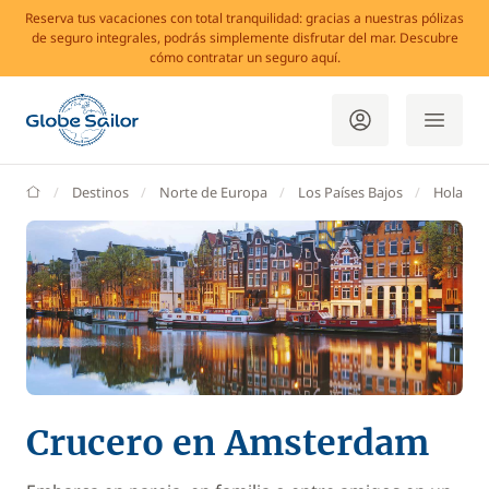
Reserva tus vacaciones con total tranquilidad: gracias a nuestras pólizas
de seguro integrales, podrás simplemente disfrutar del mar. Descubre
cómo contratar un seguro aquí.
GlobeSailor
Destinos
Norte de Europa
Los Países Bajos
Holanda
Crucero en Amsterdam