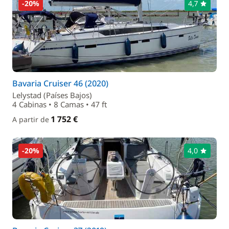
-20%
4,7
Bavaria Cruiser 46 (2020)
Lelystad (Países Bajos)
4 Cabinas • 8 Camas • 47 ft
1 752 €
A partir de
-20%
4,0