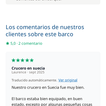
100,00 €
Paddle
/ semana
200,00 €
Patrón (comidas no incluidas)
/ día
Los comentarios de nuestros
clientes sobre este barco
Red de seguridad
100,00 €
5,0
·
2 comentario
5
Crucero en suecia
Laurence
sept 2025
Ver original
Traducido automáticamente.
Nuestro crucero en Suecia fue muy bien.
El barco estaba bien equipado, en buen
estado, excepto por algunas pequeñas cosas