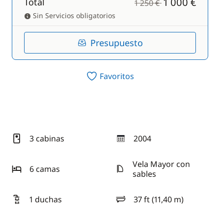
1 000 €
Total
1 250 €
Sin Servicios obligatorios
Presupuesto
Favoritos
3 cabinas
2004
año
Vela Mayor con
6 camas
sables
1 duchas
37 ft (11,40 m)
eslora