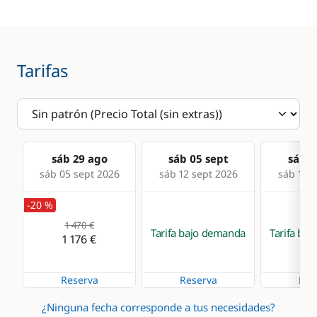
Sprayhood
Comodidad
Cocina
Tarifas
Agua caliente
Cafetera
Radiador
Estufa horno de gas
Frigorífico
sáb 29 ago
sáb 05 sept
sáb 1
sáb 05 sept 2026
sáb 12 sept 2026
sáb 19 s
-20 %
1 470 €
Tarifa bajo demanda
Tarifa ba
1 176 €
Reserva
Reserva
Res
¿Ninguna fecha corresponde a tus necesidades?