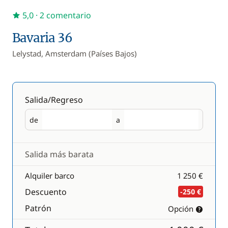
5,0
· 2 comentario
Bavaria 36
Lelystad, Amsterdam (Países Bajos)
Salida/Regreso
de
a
Salida
Regreso
Salida más barata
Alquiler barco
1 250 €
Descuento
-250 €
Patrón
Opción