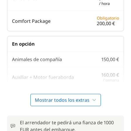
/ hora
Obligatorio
Comfort Package
200,00 €
En opción
Animales de compañía
150,00 €
160,00 €
Auxiliar + Motor fueraborda
/ semana
150,00 €
Gennaker
Mostrar todos los extras
/ semana
10,00 €
Juego de toallas
/ artículo
El arrendador te pedirá una fianza de 1000
EUR antes del embarque.