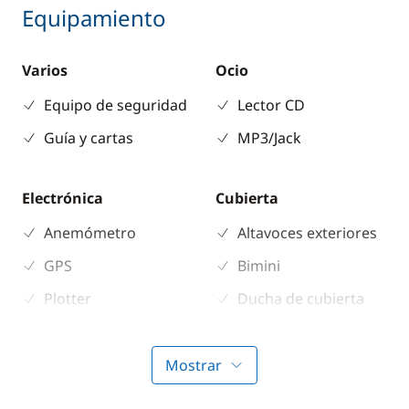
Equipamiento
Varios
Ocio
Equipo de seguridad
Lector CD
Guía y cartas
MP3/Jack
Electrónica
Cubierta
Anemómetro
Altavoces exteriores
GPS
Bimini
Plotter
Ducha de cubierta
Profundímetro
Mesa de bañera
Radio VHF
Molinete eléctrico
Mostrar
ancla
Sonda