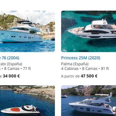
 76 (2004)
Princess 25M (2020)
atx (España)
Palma (España)
 • 8 Camas • 77 ft
4 Cabinas • 8 Camas • 81 ft
34 000 €
47 500 €
de
A partir de