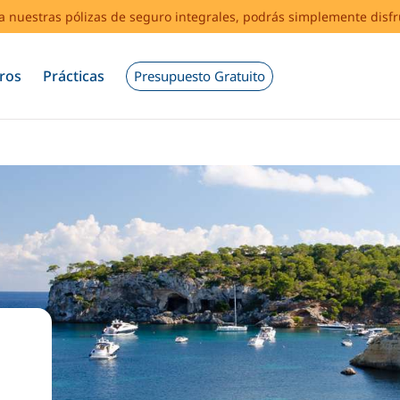
s a nuestras pólizas de seguro integrales, podrás simplemente disf
ros
Prácticas
Presupuesto Gratuito