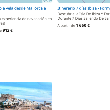
io a vela desde Mallorca a
Itinerario 7 días Ibiza - For
Descubrie la Isla De Ibiza Y F
Durante 7 Días Saliendo De Sa
a experiencia de navegación en
res!
1 660 €
A partir de
912 €
de