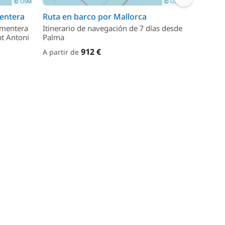
mentera
Ruta en barco por Mallorca
Una Sem
ormentera
Itinerario de navegación de 7 días desde
Itinerar
nt Antoni
Palma
Desde De
912 €
A partir de