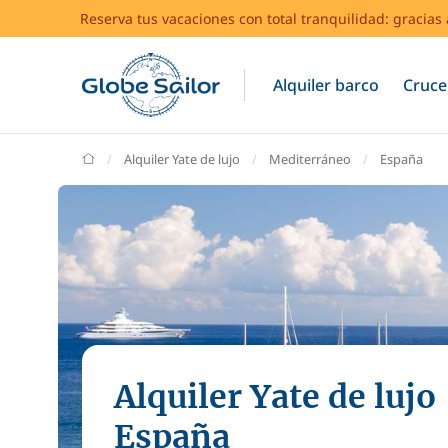
Reserva tus vacaciones con total tranquilidad: gracia
Alquiler barco
Cruce
GlobeSailor
Alquiler Yate de lujo
Mediterráneo
España
Alquiler Yate de lujo
España