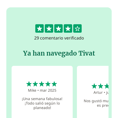
4.2
29 comentario verificado
Ya han navegado Tivat
5
5
Mike
•
mar 2025
Artur
•
jun 20
¡Una semana fabulosa!
Nos gustó mucho. E
¡Todo salió según lo
es precioso
planeado!