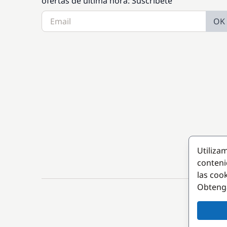
ofertas de última hora: Suscríbete
OK
Utiliza
conteni
las coo
Obteng