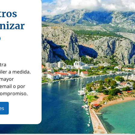
tros
nizar
o
tra
iler a medida.
a mayor
email o por
 compromiso.
es