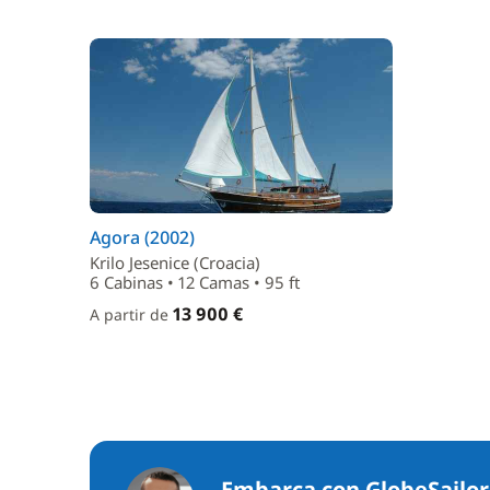
Agora (2002)
Krilo Jesenice (Croacia)
6 Cabinas • 12 Camas • 95 ft
13 900 €
A partir de
Embarca con GlobeSailor