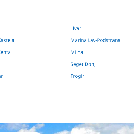
Hvar
astela
Marina Lav-Podstrana
Zenta
Milna
Seget Donji
ar
Trogir