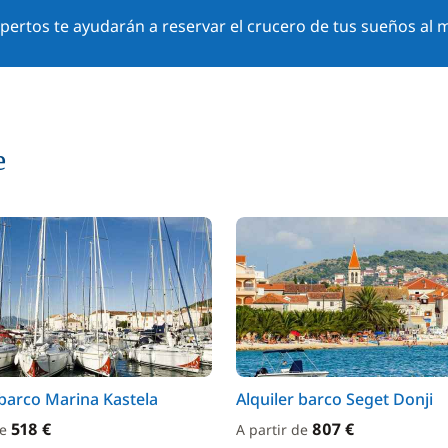
ertos te ayudarán a reservar el crucero de tus sueños al m
e
 barco Marina Kastela
Alquiler barco Seget Donji
518 €
807 €
de
A partir de