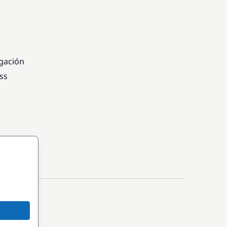
egación
ss