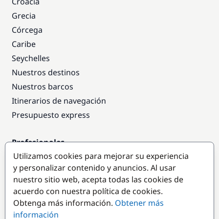
Croacia
Grecia
Córcega
Caribe
Seychelles
Nuestros destinos
Nuestros barcos
Itinerarios de navegación
Presupuesto express
Profesionales
Utilizamos cookies para mejorar su experiencia
Acceso empresas
y personalizar contenido y anuncios. Al usar
Colaborar como empresa
nuestro sitio web, acepta todas las cookies de
acuerdo con nuestra política de cookies.
Destinos populares
Obtenga más información.
Obtener más
información