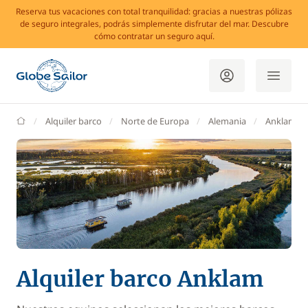
Reserva tus vacaciones con total tranquilidad: gracias a nuestras pólizas
de seguro integrales, podrás simplemente disfrutar del mar. Descubre
cómo contratar un seguro aquí.
GlobeSailor
Alquiler barco
Norte de Europa
Alemania
Anklam
Alquiler barco Anklam