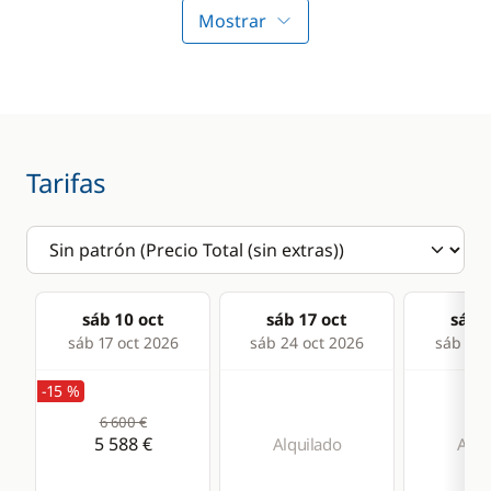
WC eléctrico
Mostrar
Cocina
Frigorífico
Tarifas
sáb 10 oct
sáb 17 oct
sáb 2
sáb 17 oct 2026
sáb 24 oct 2026
sáb 31 
-15 %
6 600 €
5 588 €
Alquilado
Alqu