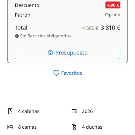
Descuento
-690 €
Patrón
Opción
3 810 €
Total
4 500 €
Sin Servicios obligatorios
Presupuesto
Favoritos
4 cabinas
2026
año
8 camas
4 duchas