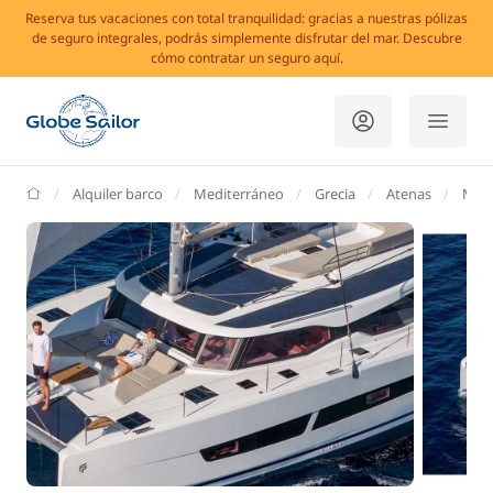
Reserva tus vacaciones con total tranquilidad: gracias a nuestras pólizas
de seguro integrales, podrás simplemente disfrutar del mar. Descubre
cómo contratar un seguro aquí.
GlobeSailor
Alquiler barco
Mediterráneo
Grecia
Atenas
Mari