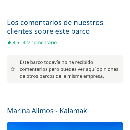
Cocinero (comidas no incluidas)
/ noche
100,00 €
Los comentarios de nuestros
Paddle
/ semana
clientes sobre este barco
Red de seguridad
200,00 €
4,5
·
327 comentario
Este barco todavía no ha recibido
comentarios pero puedes ver aquí opiniones
de otros barcos de la misma empresa.
Marina Alimos - Kalamaki