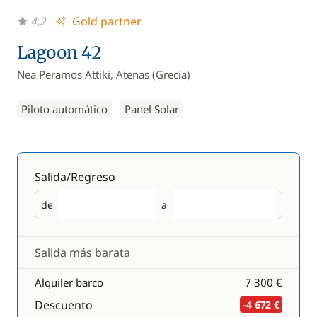
4,2
Gold partner
Lagoon 42
Nea Peramos Attiki, Atenas (Grecia)
Piloto automático
Panel Solar
Salida/Regreso
de
a
Salida
Regreso
Salida más barata
Alquiler barco
7 300 €
Descuento
-4 672 €