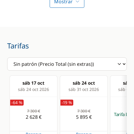
Bimini
Agua caliente
Mostrar
Mesa de bañera
Panel Solar
Molinete eléctrico
WC eléctrico
ancla
Sprayhood
Tarifas
Winch eléctrico
Cocina
Frigorífico
sáb 17 oct
sáb 24 oct
sáb 3
sáb 24 oct 2026
sáb 31 oct 2026
sáb 07 
-64 %
-19 %
7 300 €
7 300 €
Tarifa ba
2 628 €
5 895 €