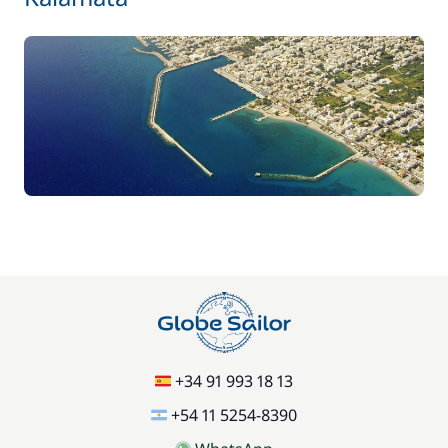
Incluido en el precio
Embarcación auxiliar
—
Incluido en el precio
Fondo común
—
Incluido en el precio
Generador
—
Incluido en el precio
Gennaker
—
Incluido en el precio
Impuesto de estancia
—
Incluido en el precio
IVA
+34 91 993 18 13
—
+54 11 5254-8390
Incluido en el precio
Juego de toallas