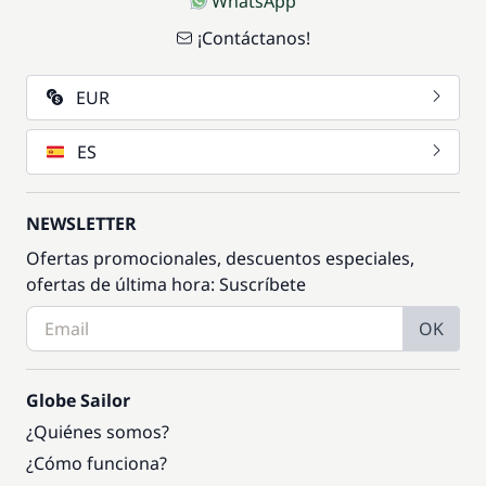
WhatsApp
—
¡Contáctanos!
Incluido en el precio
Kit de bienvenida
—
EUR
Incluido en el precio
Motor fueraborda
ES
—
Patrón + Azafata (comidas no
Incluido en el precio
NEWSLETTER
—
incluidas)
Ofertas promocionales, descuentos especiales,
ofertas de última hora: Suscríbete
Incluido en el precio
Ropa de cama
—
OK
Incluido en el precio
Transit Log
—
Globe Sailor
¿Quiénes somos?
Incluido en el precio
Wifi
¿Cómo funciona?
—