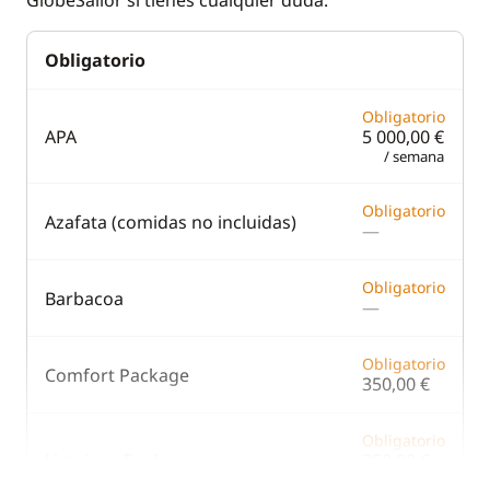
GlobeSailor si tienes cualquier duda.
Ventiladores
Obligatorio
WC eléctrico
Obligatorio
APA
5 000,00 €
/ semana
Obligatorio
Azafata (comidas no incluidas)
—
Obligatorio
Barbacoa
—
Obligatorio
Comfort Package
350,00 €
Obligatorio
Limpieza final
350,00 €
/ barco