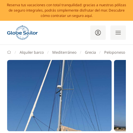
Reserva tus vacaciones con total tranquilidad: gracias a nuestras pólizas
de seguro integrales, podrás simplemente disfrutar del mar. Descubre
cómo contratar un seguro aquí.
GlobeSailor
Alquiler barco
Mediterráneo
Grecia
Peloponeso