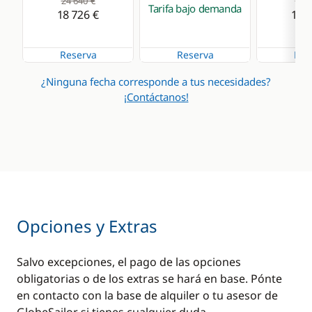
24 640 €
24 6
ancla
Tarifa bajo demanda
Radio VHF
18 726 €
18 7
Winch eléctrico
Sonda
Reserva
Reserva
Res
Transformador 220 V
¿Ninguna fecha corresponde a tus necesidades?
¡Contáctanos!
Comodidad
Cocina
Agua caliente
Cafetera
Aire Acondicionado
Congelador
Desalinizadora
Estufa horno de gas
Generador
Frigorífico
Opciones y Extras
Panel Solar
Lavavajillas
Pescante eléctrico
Máquina de hielo
Salvo excepciones, el pago de las opciones
obligatorias o de los extras se hará en base. Pónte
Plataforma de baño
Nevera eléctrica
en contacto con la base de alquiler o tu asesor de
Radiador
Tostadora