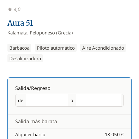
4,0
Aura 51
Kalamata, Peloponeso (Grecia)
Barbacoa
Piloto automático
Aire Acondicionado
Desalinizadora
Salida/Regreso
de
a
Salida
Regreso
Salida más barata
Alquiler barco
18 050 €