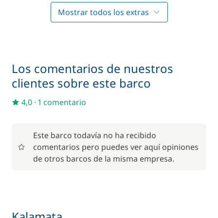
Mostrar todos los extras
Obligatorio
Paddle
—
Obligatorio
Patrón (comidas no incluidas)
—
Los comentarios de nuestros
clientes sobre este barco
Incluido en el precio
4,0
·
1 comentario
Incluido en el precio
Abastecimiento
—
Este barco todavía no ha recibido
comentarios pero puedes ver aquí opiniones
Incluido en el precio
de otros barcos de la misma empresa.
Aire Acondicionado
—
Cocinero (comidas no
Incluido en el precio
—
incluidas)
Kalamata