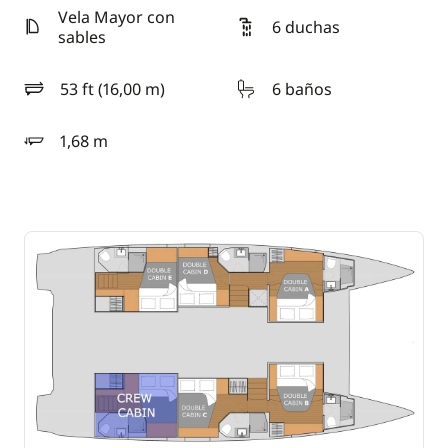
Vela Mayor con
6 duchas
sables
53 ft (16,00 m)
6 baños
eslora
1,68 m
calado