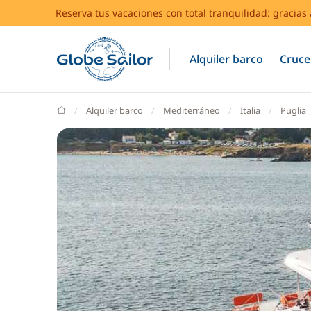
Reserva tus vacaciones con total tranquilidad: gracia
Alquiler barco
Cruce
GlobeSailor
Alquiler barco
Mediterráneo
Italia
Puglia