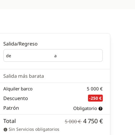
Salida/Regreso
de
a
Salida
Regreso
Salida más barata
Alquiler barco
5 000 €
Descuento
-250 €
Patrón
Obligatorio
4 750 €
Total
5 000 €
Sin Servicios obligatorios