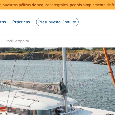
s a nuestras pólizas de seguro integrales, podrás simplemente disf
ros
Prácticas
Presupuesto Gratuito
Rodi Garganico