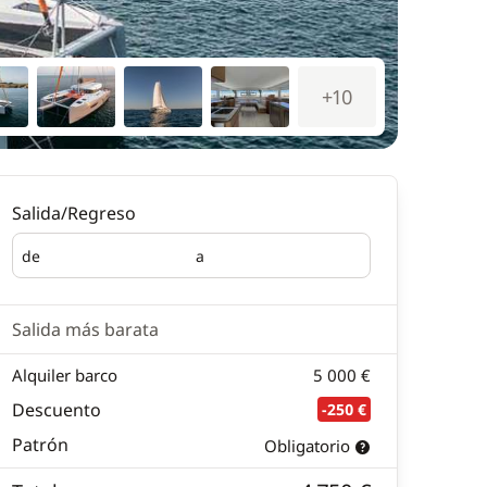
+10
Salida/Regreso
de
a
Salida
Regreso
Salida más barata
Alquiler barco
5 000 €
Descuento
-250 €
Patrón
Obligatorio