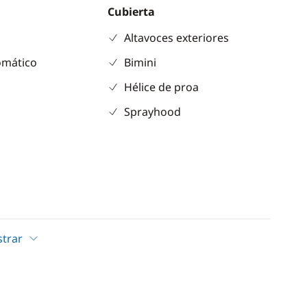
Cubierta
Altavoces exteriores
omático
Bimini
Hélice de proa
Sprayhood
as
ctrica
trar