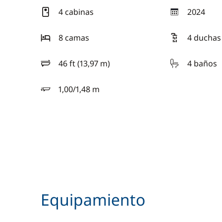
4 cabinas
2024
año
8 camas
4 duchas
46 ft (13,97 m)
4 baños
eslora
1,00/1,48 m
calado
Equipamiento