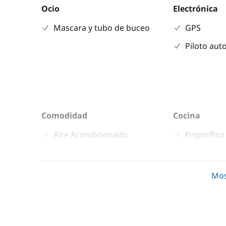
Ocio
Electrónica
Mascara y tubo de buceo
GPS
Piloto aut
Comodidad
Cocina
Aire Acondicionado
Frigorífico
Desalinizadora
Microond
Generador
Nevera elé
Mos
Ventiladores
WC eléctrico