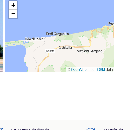
+
−
©
OpenMapTiles
-
OSM
data
Un asesor dedicado
Garantía de