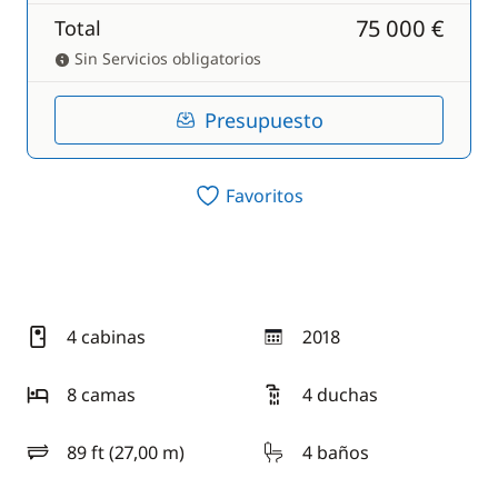
75 000 €
Total
Sin Servicios obligatorios
Presupuesto
Favoritos
4 cabinas
2018
año
8 camas
4 duchas
89 ft (27,00 m)
4 baños
eslora