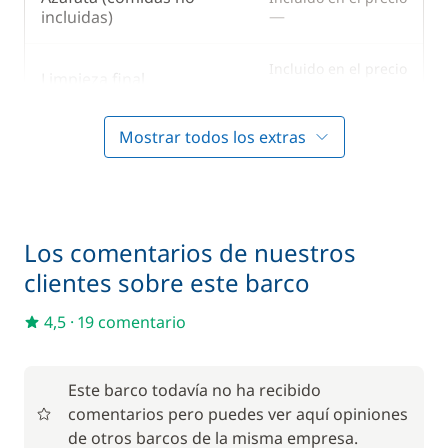
—
incluidas)
Incluido en el precio
Limpieza final
—
Mostrar todos los extras
Incluido en el precio
Marinero
—
Incluido en el precio
Paddle
—
Los comentarios de nuestros
clientes sobre este barco
Incluido en el precio
Patrón (comidas no incluidas)
—
4,5
·
19 comentario
Incluido en el precio
Sábanas + Toallas
—
Este barco todavía no ha recibido
comentarios pero puedes ver aquí opiniones
de otros barcos de la misma empresa.